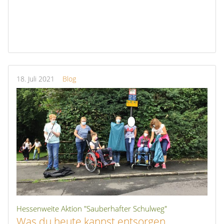
18.
Juli
2021
Blog
Hessenweite Aktion "Sauberhafter Schulweg"
Was du heute kannst entsorgen…