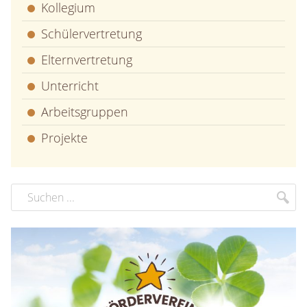
Kollegium
Schülervertretung
Elternvertretung
Unterricht
Arbeitsgruppen
Projekte
Suchbegriff
Suc