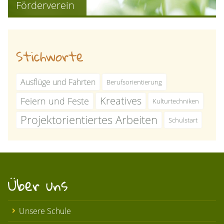
Förderverein
Stichworte
Ausflüge und Fahrten
Berufsorientierung
Kreatives
Feiern und Feste
Kulturtechniken
Projektorientiertes Arbeiten
Schulstart
Über uns
Unsere Schule