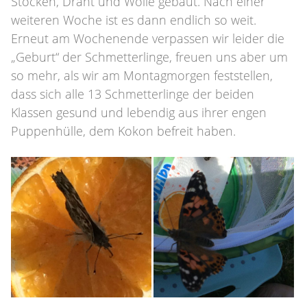
Stöcken, Draht und Wolle gebaut. Nach einer
weiteren Woche ist es dann endlich so weit.
Erneut am Wochenende verpassen wir leider die
„Geburt“ der Schmetterlinge, freuen uns aber um
so mehr, als wir am Montagmorgen feststellen,
dass sich alle 13 Schmetterlinge der beiden
Klassen gesund und lebendig aus ihrer engen
Puppenhülle, dem Kokon befreit haben.