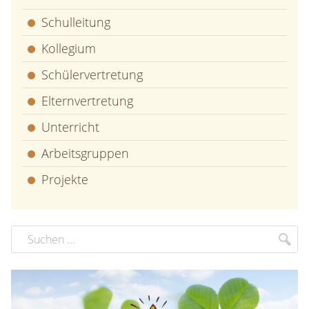
Schulleitung
Kollegium
Schülervertretung
Elternvertretung
Unterricht
Arbeitsgruppen
Projekte
Suchbegriff
Suc