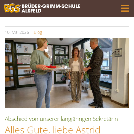
10.
Mai
2026
Blog
Abschied von unserer langjährigen Sekretärin
Alles Gute, liebe Astrid