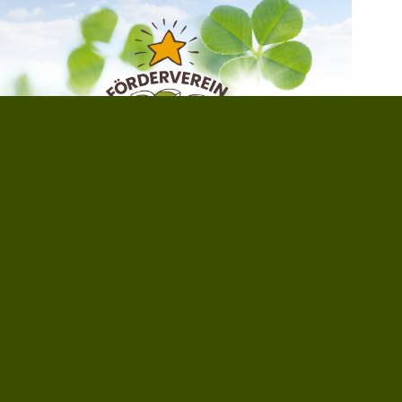
Förderverein
Stichworte
Ausflüge und Fahrten
Berufsorientierung
Kreatives
Feiern und Feste
Kulturtechniken